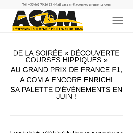
Tél.
+33 661 70 26 33
- Mail
sassan@acom-evenements.com
DE LA SOIRÉE « DÉCOUVERTE
COURSES HIPPIQUES »
AU GRAND PRIX
DE FRANCE F1,
A COM A ENCORE ENRICHI
SA PALETTE D’ÉVÉNEMENTS EN
JUIN !
Le mois de juin a été très éclectique, pour répondre aux